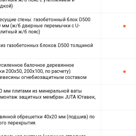
дкой)
есущие стены: газобетонный блок D500
 мм (ж/б дверные перемычки с U-
литный ж/б пояс)
из газобетонных блоков D500 толщиной
усиленное балочное деревянное
и 200х50, 200х100, по расчету).
ревесины огнебиозащитным составом
0 мм плитами из минеральной ваты
монтаж защитных мембран JUTA Ютавек,
вянной обрешетки 40х20 мм (подшив) по
ого перекрытия.