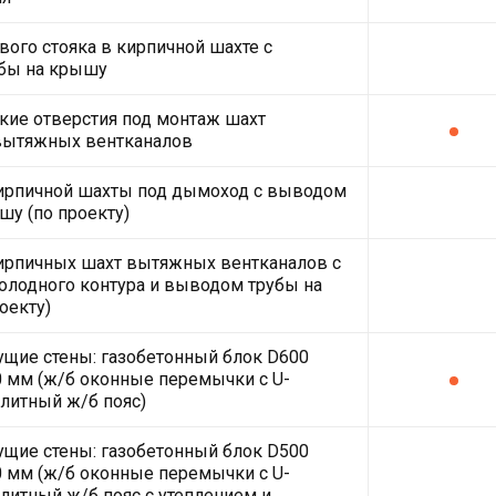
ого стояка в кирпичной шахте с
бы на крышу
кие отверстия под монтаж шахт
вытяжных вентканалов
кирпичной шахты под дымоход с выводом
шу (по проекту)
ирпичных шахт вытяжных вентканалов с
олодного контура и выводом трубы на
оекту)
щие стены: газобетонный блок D600
 мм (ж/б оконные перемычки с U-
литный ж/б пояс)
щие стены: газобетонный блок D500
 мм (ж/б оконные перемычки с U-
литный ж/б пояс с утеплением и