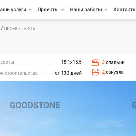
аши услуги
Проекты
Наши работы
Контакт
/
ПРОЕКТ ГБ-215
бариты
18.1х15.5
3
спальни
2
санузла
ок строительства
от 130 дней