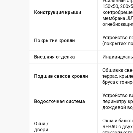
Усиленная ст
150х50, 200х5
Конструкция крыши
контробрешет
мембрана JUT
огнебиозащи
Устройство 
Покрытие кровли
(покрытие: п
Внешняя отделка
Индивидуальн
Обшивка свес
Подшив свесов кровли
террас, крыл
бруса с тони
Устройство в
Водосточная система
периметру кр
дождевой во
Окна и балко
Окна
/
REHAU с дву
двери
стеклопакетом