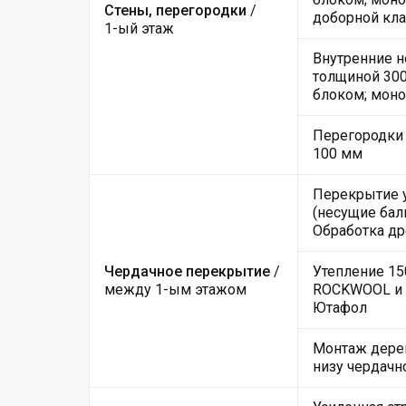
Стены, перегородки
/
доборной кла
1-ый этаж
Внутренние н
толщиной 300
блоком; моно
Перегородки 
100 мм
Перекрытие 
(несущие балк
Обработка д
Чердачное перекрытие
/
Утепление 15
между 1-ым этажом
ROCKWOOL и 
Ютафол
Монтаж дере
низу чердачн