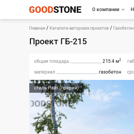
О компании
Н
/
/
Главная
Каталоги авторских проектов
Газобетон
Проект ГБ-215
2
общая площадь
215.4 м
га
материал
газобетон
ср
стиль Райт (прерий)