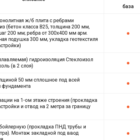
база
онолитная ж/б плита с ребрами
из (бетон класса В25, толщина 200 мм,
шаг 200 мм; ребра от 300х400 мм арм.
ная подушка 300 мм, укладка геотекстиля
астройки)
плавляемая) гидроизоляция Стеклоизол
оль (в 2 слоя)
лщиной 50 мм сплошное под всей
й фундамента
зации на 1-ом этаже строения (прокладка
стройки и отвод на 2 метра за границу
 бойлерную (прокладка ПНД трубы и
етра). Монтаж закладной под ввод
ля