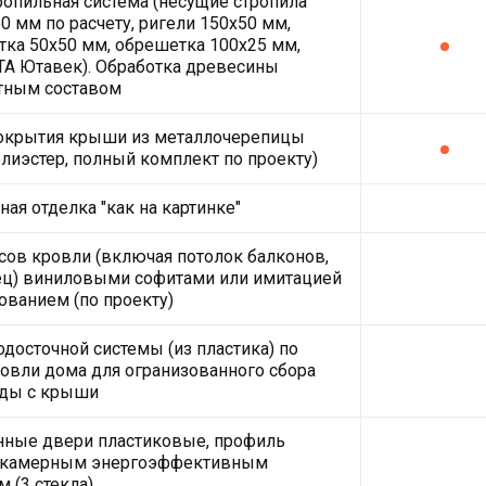
ропильная система (несущие стропила
0 мм по расчету, ригели 150х50 мм,
ка 50х50 мм, обрешетка 100х25 мм,
A Ютавек). Обработка древесины
тным составом
покрытия крыши из металлочерепицы
олиэстер, полный комплект по проекту)
ая отделка "как на картинке"
ов кровли (включая потолок балконов,
ец) виниловыми софитами или имитацией
рованием (по проекту)
одосточной системы (из пластика) по
овли дома для огранизованного сбора
ды с крыши
нные двери пластиковые, профиль
хкамерным энергоэффективным
 (3 стекла)