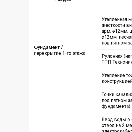
Утепленная м
жесткости вн
арм. ø12мм, 
ø12мм; песча
под пятном з
Фундамент
/
перекрытие 1-го этажа
Рулонная (на
ТПП Техноник
Утепление то
конструкцие
Точки канали
под пятном за
фундамента)
Ввод воды в
отвод на 2 м
электрокабе