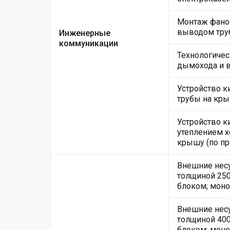
Монтаж фанов
выводом тру
Инженерные
коммуникации
Технологичес
дымохода и 
Устройство 
трубы на кры
Устройство к
утеплением х
крышу (по пр
Внешние несу
толщиной 250
блоком; моно
Внешние несу
толщиной 400
блоком; моно