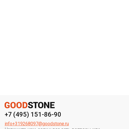
+7 (495) 151-86-90
info+319268097@goodstone.ru