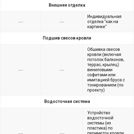
Внешняя отделка
Индивидуальная
отделка "как на
картинке"
Подшив свесов кровли
Обшивка свесов
кровли (включая
потолок балконов,
террас, крылец)
виниловыми
софитами или
имитацией бруса с
тонированием (по
проекту)
Водосточная система
Устройство
водосточной
системы (из
пластика) по
периметру кровли