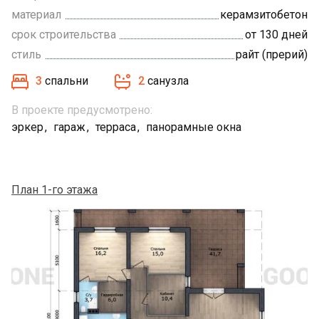
материал
керамзитобетон
срок строительства
от 130 дней
стиль
райт (прерий)
3
спальни
2
санузла
В проекте предусмотрено:
эркер
гараж
терраса
панорамные окна
План 1-го этажа