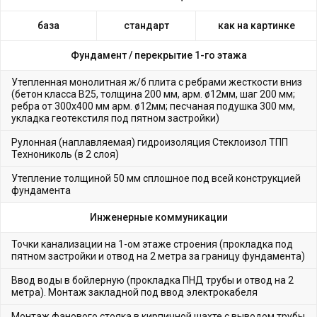
база
стандарт
как на картинке
Фундамент /
перекрытие 1-го этажа
Утепленная монолитная ж/б плита с ребрами жесткости вниз
(бетон класса В25, толщина 200 мм, арм. ø12мм, шаг 200 мм;
ребра от 300х400 мм арм. ø12мм; песчаная подушка 300 мм,
укладка геотекстиля под пятном застройки)
Рулонная (наплавляемая) гидроизоляция Стеклоизол ТПП
Технониколь (в 2 слоя)
Утепление толщиной 50 мм сплошное под всей конструкцией
фундамента
Инженерные коммуникации
Точки канализации на 1-ом этаже строения (прокладка под
пятном застройки и отвод на 2 метра за границу фундамента)
Ввод воды в бойлерную (прокладка ПНД трубы и отвод на 2
метра). Монтаж закладной под ввод электрокабеля
Монтаж фанового стояка в кирпичной шахте с выводом трубы