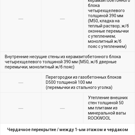
керамзитобетонного
блока
четырехщелевого
толщиной 390 мм
(М50, кладка на
теплый раствор; ж/б
оконные перемычки
с утеплением;
монолитный ж/б
пояс с утеплением)
Внутренние несущие стены из керамзитобетонного блока
четырехщелевого толщиной 390 мм (М50, ж/б дверные
перемычки; монолитный ж/б пояс)
Перегородки из газобетонных блоков
D500 толщиной 100 мм
(перемычки из стального уголка)
Утепление внешних
стен толщиной 50
мм плитами из
минеральной ваты
ROCKWOOL
Чердачное перекрытие /
между 1-ым этажом и чердаком