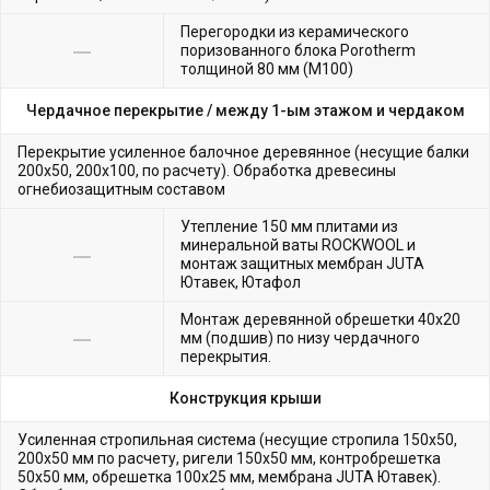
Перегородки из керамического
поризованного блока Porotherm
толщиной 80 мм (М100)
Чердачное перекрытие /
между 1-ым этажом и чердаком
Перекрытие усиленное балочное деревянное (несущие балки
200х50, 200х100, по расчету). Обработка древесины
огнебиозащитным составом
Утепление 150 мм плитами из
минеральной ваты ROCKWOOL и
монтаж защитных мембран JUTA
Ютавек, Ютафол
Монтаж деревянной обрешетки 40х20
мм (подшив) по низу чердачного
перекрытия.
Конструкция крыши
Усиленная стропильная система (несущие стропила 150х50,
200х50 мм по расчету, ригели 150х50 мм, контробрешетка
50х50 мм, обрешетка 100х25 мм, мембрана JUTA Ютавек).