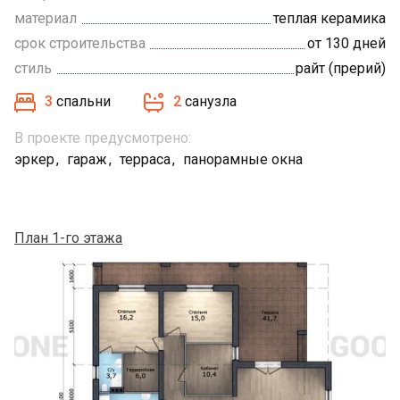
материал
теплая керамика
срок строительства
от 130 дней
стиль
райт (прерий)
3
спальни
2
санузла
В проекте предусмотрено:
эркер
гараж
терраса
панорамные окна
План 1-го этажа